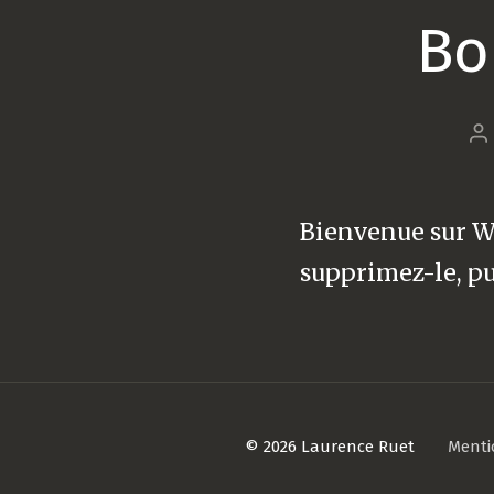
Bo
A
d
l’
Bienvenue sur Wo
supprimez-le, pu
© 2026
Laurence Ruet
Menti