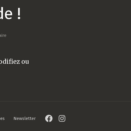
e !
sur
ire
Bonjour
tout
le
odifiez ou
monde !
ies
Newsletter
Facebook
Instagram