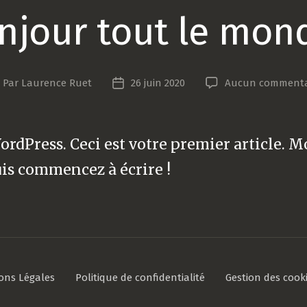
njour tout le mond
Par
Laurence Ruet
26 juin 2020
Aucun commenta
uteur
Date
e
de
article
l’article
rdPress. Ceci est votre premier article. M
is commencez à écrire !
ons Légales
Politique de confidentialité
Gestion des cook